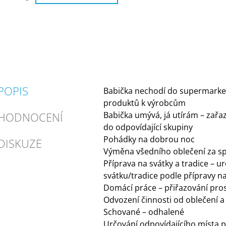
POPIS
Babička nechodí do supermarket
produktů k výrobcům
HODNOCENÍ
Babička umývá, já utírám – zař
do odpovídající skupiny
Pohádky na dobrou noc
DISKUZE
Výměna všedního oblečení za s
Příprava na svátky a tradice – u
svátku/tradice podle přípravy n
Domácí práce – přiřazování pro
Odvození činnosti od oblečení 
Schované – odhalené
Určování odpovídajícího místa 