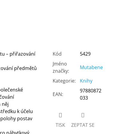
u – přiřazování
Kód
5429
Jméno
Mutabene
azování předmětů
značky
:
Kategorie
:
Knihy
polečenské
97880872
EAN
:
rčování
033
a něj
středku k účelu
a polohy postav
TISK
ZEPTAT SE
pro nábytkový