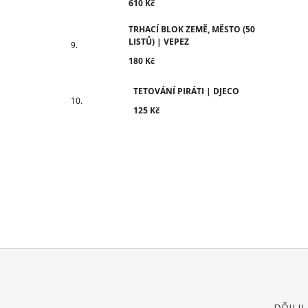
610 Kč
TRHACÍ BLOK ZEMĚ, MĚSTO (50
LISTŮ) | VEPEZ
180 Kč
TETOVÁNÍ PIRÁTI | DJECO
125 Kč
Z
Á