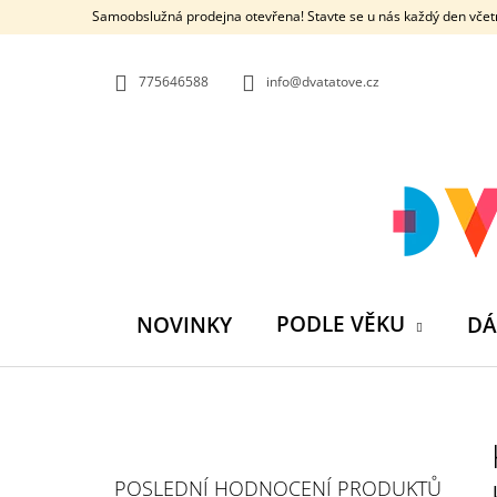
K
Přejít
Samoobslužná prodejna otevřena! Stavte se u nás každý den včetn
na
O
ZPĚT
ZPĚT
obsah
DO
DO
Š
OBCHODU
OBCHODU
775646588
info@dvatatove.cz
Í
K
PODLE VĚKU
NOVINKY
DÁ
P
O
S
MŮJ PRÁZDNINOVÝ KÁMOŠ - KNIHA
POSLEDNÍ HODNOCENÍ PRODUKTŮ