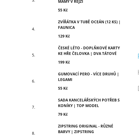
MÁMY V REJŽI
55 Kč
ZVÍŘÁTKA V TUBĚ OCEÁN (12 KS) |
FAUNICA
129 Kč
ČESKÉ LÉTO - DOPLŇKOVÉ KARTY
KE HŘE ČELOVKA | DVA TÁTOVÉ
199 Kč
GUMOVACÍ PERO - VÍCE DRUHŮ |
LEGAMI
55 Kč
SADA KANCELÁŘSKÝCH POTŘEB S
KONÍKY | TOP MODEL
79 Kč
ZIPSTRING ORIGINAL - RŮZNÉ
BARVY | ZIPSTRING