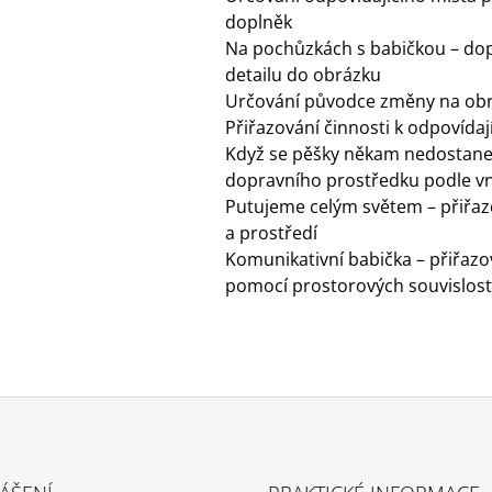
doplněk
Na pochůzkách s babičkou – dop
detailu do obrázku
Určování původce změny na ob
Přiřazování činnosti k odpovída
Když se pěšky někam nedostane
dopravního prostředku podle v
Putujeme celým světem – přiřaz
a prostředí
Komunikativní babička – přiřaz
pomocí prostorových souvislostí