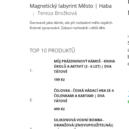
ÚKOLŮ A AKTIVIT (3 - 6 LET) | DVA
T
Magnetický labyrint Město | Haba
TÁTOVÉ
R
Tereza Brožková
199 Kč
|
Hodnocení produktu je 5 z 5 hvězdiček.
A
Darované jako dárek, ale při rozbalení mělo úspěch.
N
Krásné zpracování. Zabaví rozhodně i větší děti.
N
Í
P
TOP 10 PRODUKTŮ
j
A
0
N
MŮJ PRÁZDNINOVÝ KÁMOŠ - KNIHA
z
ÚKOLŮ A AKTIVIT (3 - 6 LET) | DVA
E
TÁTOVÉ
h
L
199 Kč
ČELOVKA - ČESKÁ HÁDACÍ HRA SE 4
ČELENKAMI A KARTAMI | DVA
TÁTOVÉ
c
499 Kč
SILIKONOVÁ VODNÍ BOMBA -
ORANŽOVÁ (ZNOVUPOUŽITELNÁ)|