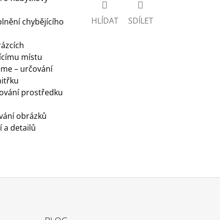
HLÍDAT
SDÍLET
lnění chybějícího
rázcích
jícímu místu
me – určování
nitřku
ování prostředku
ování obrázků
 a detailů