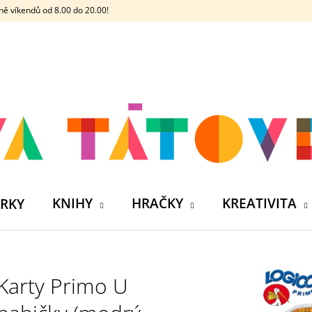
ě víkendů od 8.00 do 20.00!
CO POTŘEBUJETE NAJÍT?
HLEDAT
DOPORUČUJEME
KNIHY
HRAČKY
KREATIVITA
RKY
Karty Primo U
ČELOVKA - ČESKÁ HÁDACÍ HRA SE 4
SILIKONOVÁ VO