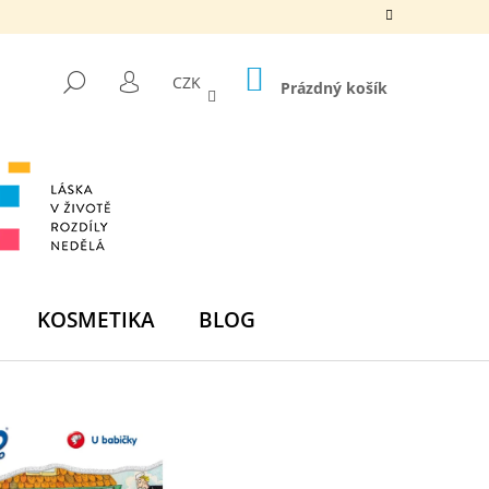
NÁKUPNÍ
HLEDAT
CZK
KOŠÍK
Prázdný košík
PŘIHLÁŠENÍ
KOSMETIKA
BLOG
Následující
DNÍ BOMBA -