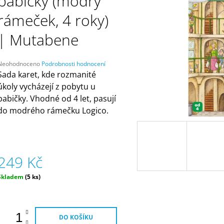
babičky (modrý
ČELENKAMI A KARTAMI | DVA TÁTOVÉ
ORANŽOVÁ (ZN
MÁMY V REJŽI
499 Kč
rámeček, 4 roky)
55 Kč
| Mutabene
Průměrné
Neohodnoceno
Podrobnosti hodnocení
hodnocení
Sada karet, kde rozmanité
produktu
úkoly vycházejí z pobytu u
e
babičky. Vhodné od 4 let, pasují
,0
do modrého rámečku Logico.
5
vězdiček.
249 Kč
Měrná
Skladem
(5 ks)
ena:
DO KOŠÍKU