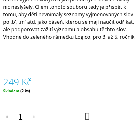
J
nic neslyšely. Cílem tohoto souboru tedy je přispět k
E
tomu, aby děti nevnímaly seznamy vyjmenovaných slov
M
po ‚b', ‚m' atd. jako báseň, kterou se mají naučit odříkat,
E
ale podporovat zažití významu a obsahu těchto slov.
Vhodné do zeleného rámečku Logico, pro 3. až 5. ročník.
GUMOVACÍ
PERO
-
VÍCE
DRUHŮ
|
LEGAMI
55
249 Kč
Kč
Měrná
Skladem
(2 ks)
cena:
DO
KOŠÍKU