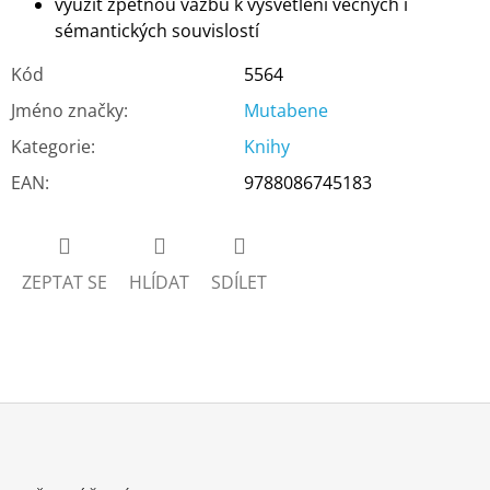
využít zpětnou vazbu k vysvětlení věcných i
sémantických souvislostí
Kód
5564
Jméno značky
:
Mutabene
Kategorie
:
Knihy
EAN
:
9788086745183
ZEPTAT SE
HLÍDAT
SDÍLET
Z
Á