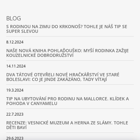
BLOG
S RODINOU NA ZIMU DO KRKONOŠ? TOHLE JE NÁŠ TIP SE
SUPER SLEVOU
8.12.2024
NAŠE NOVÁ KNIHA POHLAĎOUŠKO: MYŠÍ RODINKA ZAŽIJE
KOUZELNICKÉ DOBRODRUŽSTVÍ
14.11.2024
DVA TÁTOVÉ OTEVŘELI NOVÉ HRAČKÁŘSTVÍ VE STARÉ
BOLESLAVI: CO JE JINDE ZAKÁZÁNO, TADY VÍTAJÍ
19.3.2024
TIP NA UBYTOVÁNÍ PRO RODINU NA MALLORCE. KLÍDEK A
POHODA V CANYAMELU
22.7.2023
RECENZE: VESNICKÉ MUZEUM A HERNA ZE SLÁMY. TOHLE
DĚTI BAVÍ
29.6.2023