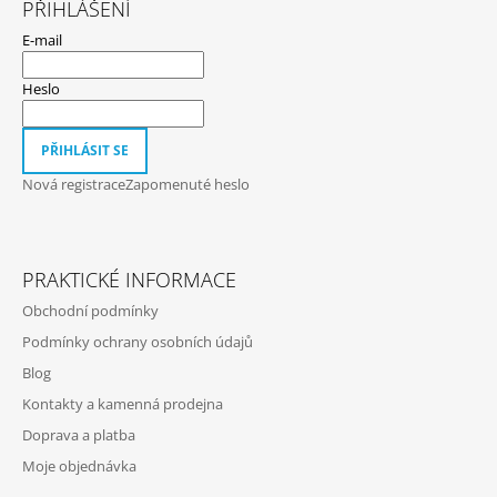
PŘIHLÁŠENÍ
P
E-mail
A
T
Heslo
Í
PŘIHLÁSIT SE
Nová registrace
Zapomenuté heslo
PRAKTICKÉ INFORMACE
Obchodní podmínky
Podmínky ochrany osobních údajů
Blog
Kontakty a kamenná prodejna
Doprava a platba
Moje objednávka