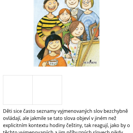
5
A
hvězdiček.
J
Í
T
?
HLEDAT
D
O
P
O
Děti sice často seznamy vyjmenovaných slov bezchybně
R
ovládají, ale jakmile se tato slova objeví v jiném než
U
explicitním kontextu hodiny češtiny, tak reagují, jako by o
Č
U
těchto vyjmenovaných a jim příbuzných slovech nikdy