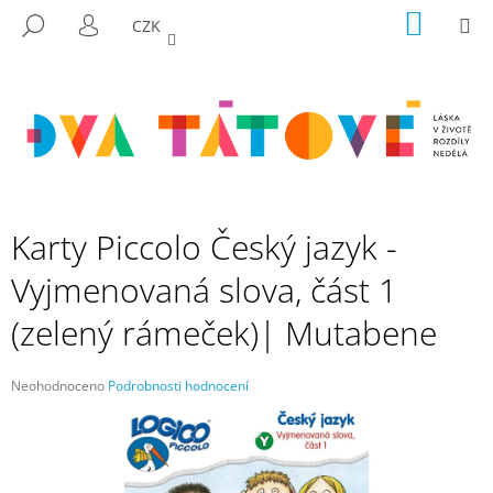
K
Přejít
NÁKUP
M
HLEDAT
CZK
na
KOŠÍK
O
PŘIHLÁŠENÍ
ZPĚT
ZPĚT
obsah
Š
Í
C
K
O
P
O
T
Karty Piccolo Český jazyk -
Ř
Vyjmenovaná slova, část 1
E
B
(zelený rámeček)| Mutabene
U
J
Průměrné
Neohodnoceno
Podrobnosti hodnocení
E
hodnocení
produktu
T
je
E
0,0
N
z