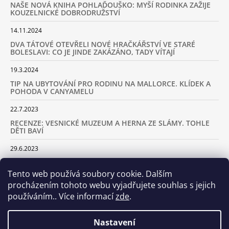
NAŠE NOVÁ KNIHA POHLAĎOUŠKO: MYŠÍ RODINKA ZAŽIJE
KOUZELNICKÉ DOBRODRUŽSTVÍ
14.11.2024
DVA TÁTOVÉ OTEVŘELI NOVÉ HRAČKÁŘSTVÍ VE STARÉ
BOLESLAVI: CO JE JINDE ZAKÁZÁNO, TADY VÍTAJÍ
19.3.2024
TIP NA UBYTOVÁNÍ PRO RODINU NA MALLORCE. KLÍDEK A
POHODA V CANYAMELU
22.7.2023
RECENZE: VESNICKÉ MUZEUM A HERNA ZE SLÁMY. TOHLE
DĚTI BAVÍ
29.6.2023
KARAVANEM S DĚTMI NA LYŽOVAČKU DO ALP: KAM JET A
KOLIK VÁS TO BUDE STÁT
Tento web používá soubory cookie. Dalším
procházením tohoto webu vyjadřujete souhlas s jejich
18.2.2023
používáním.. Více informací
zde
.
ARCHIV
Nastavení