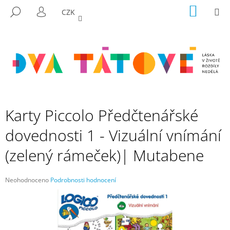
K
Přejít
NÁKUP
M
HLEDAT
CZK
na
KOŠÍK
O
PŘIHLÁŠENÍ
ZPĚT
ZPĚT
obsah
Š
Í
C
K
O
P
O
T
Karty Piccolo Předčtenářské
Ř
dovednosti 1 - Vizuální vnímání
E
B
(zelený rámeček)| Mutabene
U
J
Průměrné
Neohodnoceno
Podrobnosti hodnocení
E
hodnocení
produktu
T
je
E
0,0
N
z