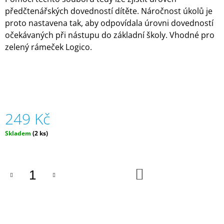
J
předčtenářských dovedností dítěte. Náročnost úkolů je
E
proto nastavena tak, aby odpovídala úrovni dovedností
M
očekávaných při nástupu do základní školy. Vhodné pro
E
zelený rámeček Logico.
ZVÍŘÁTKA
V
TUBĚ
OCEÁN
(12
KS)
|
249 Kč
FAUNICA
129
Měrná
Skladem
(2 ks)
Kč
cena:
DO
KOŠÍKU