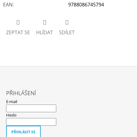
EAN
:
9788086745794
ZEPTAT SE
HLÍDAT
SDÍLET
Z
Á
PŘIHLÁŠENÍ
P
E-mail
A
T
Heslo
Í
PŘIHLÁSIT SE