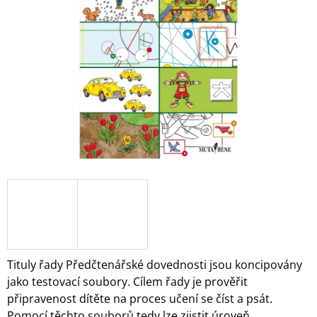
5
A
hvězdiček.
J
Í
T
?
HLEDAT
D
O
P
O
Tituly řady Předčtenářské dovednosti jsou koncipovány
R
jako testovací soubory. Cílem řady je prověřit
U
připravenost dítěte na proces učení se číst a psát.
Č
U
Pomocí těchto souborů tedy lze zjistit úroveň