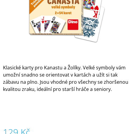
A
J
Í
T
?
Klasické karty pro Kanastu a Žolíky. Velké symboly vám
HLEDAT
umožní snadno se orientovat v kartách a užít si tak
zábavu na plno. Jsou vhodné pro všechny se zhoršenou
kvalitou zraku, ideální pro starší hráče a seniory.
D
O
P
O
R
U
Č
129 Kč
U