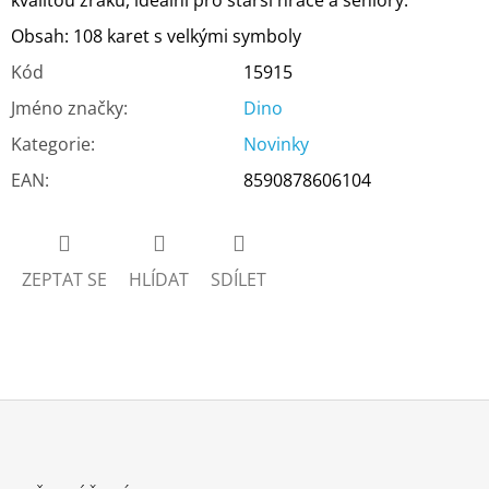
kvalitou zraku, ideální pro starší hráče a seniory.
Obsah: 108 karet s velkými symboly
Kód
15915
Jméno značky
:
Dino
Kategorie
:
Novinky
EAN
:
8590878606104
ZEPTAT SE
HLÍDAT
SDÍLET
Z
Á