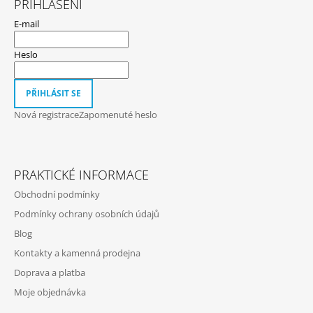
PŘIHLÁŠENÍ
P
E-mail
A
T
Heslo
Í
PŘIHLÁSIT SE
Nová registrace
Zapomenuté heslo
PRAKTICKÉ INFORMACE
Obchodní podmínky
Podmínky ochrany osobních údajů
Blog
Kontakty a kamenná prodejna
Doprava a platba
Moje objednávka