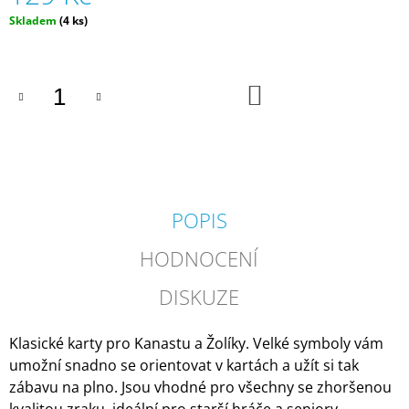
J
Měrná
Skladem
(4 ks)
E
cena:
M
E
DO
KOŠÍKU
SMYSLÍNA
V
PIZZERII
|
MÁMY
V
REJŽI
POPIS
480
Kč
HODNOCENÍ
DISKUZE
Klasické karty pro Kanastu a Žolíky. Velké symboly vám
umožní snadno se orientovat v kartách a užít si tak
zábavu na plno. Jsou vhodné pro všechny se zhoršenou