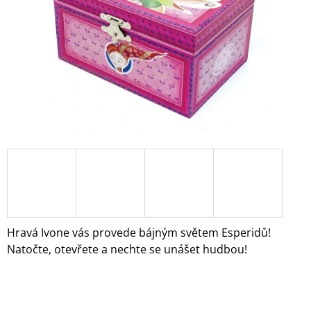
A
J
Í
T
?
HLEDAT
D
O
Hravá Ivone vás provede bájným světem Esperidů!
P
Natočte, otevřete a nechte se unášet hudbou!
O
R
U
Č
U