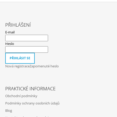
Z
Á
PŘIHLÁŠENÍ
P
E-mail
A
T
Heslo
Í
PŘIHLÁSIT SE
Nová registrace
Zapomenuté heslo
PRAKTICKÉ INFORMACE
Obchodní podmínky
Podmínky ochrany osobních údajů
Blog