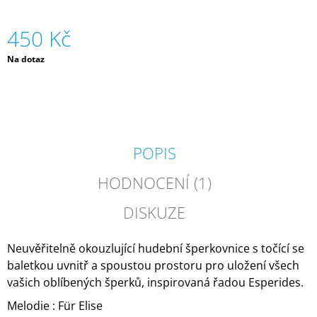
J
E
450 Kč
M
E
Měrná
Na dotaz
cena:
ZVÍŘÁTKA
V
TUBĚ
OCEÁN
(12
KS)
POPIS
|
FAUNICA
HODNOCENÍ (1)
129
Kč
DISKUZE
Neuvěřitelně okouzlující hudební šperkovnice s točící se
baletkou uvnitř a spoustou prostoru pro uložení všech
vašich oblíbených šperků, inspirovaná řadou Esperides.
Melodie : Für Elise