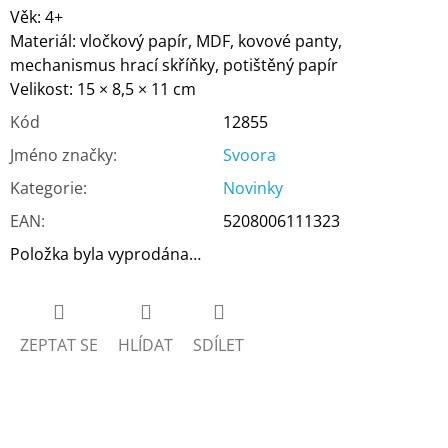
Věk: 4+
Materiál: vločkový papír, MDF, kovové panty,
mechanismus hrací skříňky, potištěný papír
Velikost: 15 × 8,5 × 11 cm
Kód
12855
Jméno značky
:
Svoora
Kategorie
:
Novinky
EAN
:
5208006111323
Položka byla vyprodána…
ZEPTAT SE
HLÍDAT
SDÍLET