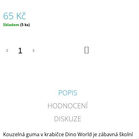
J
E
65 Kč
M
E
Měrná
Skladem
(5 ks)
cena:
SADA
KANCELÁŘSKÝCH
POTŘEB
DO
KOŠÍKU
S
KONÍKY
|
TOP
MODEL
79
Kč
POPIS
HODNOCENÍ
DISKUZE
Kouzelná guma v krabičce Dino World je zábavná školní