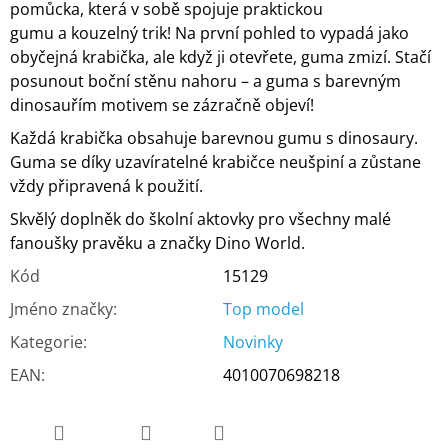
pomůcka, která v sobě spojuje praktickou
gumu a kouzelný trik! Na první pohled to vypadá jako
obyčejná krabička, ale když ji otevřete, guma zmizí. Stačí
posunout boční stěnu nahoru – a guma s barevným
dinosauřím motivem se zázračně objeví!
Každá krabička obsahuje barevnou gumu s dinosaury.
Guma se díky uzavíratelné krabičce neušpiní a zůstane
vždy připravená k použití.
Skvělý doplněk do školní aktovky pro všechny malé
fanoušky pravěku a značky Dino World.
Kód
15129
Jméno značky
:
Top model
Kategorie
:
Novinky
EAN
:
4010070698218