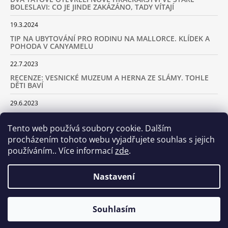
BOLESLAVI: CO JE JINDE ZAKÁZÁNO, TADY VÍTAJÍ
19.3.2024
TIP NA UBYTOVÁNÍ PRO RODINU NA MALLORCE. KLÍDEK A
POHODA V CANYAMELU
22.7.2023
RECENZE: VESNICKÉ MUZEUM A HERNA ZE SLÁMY. TOHLE
DĚTI BAVÍ
29.6.2023
KARAVANEM S DĚTMI NA LYŽOVAČKU DO ALP: KAM JET A
KOLIK VÁS TO BUDE STÁT
Tento web používá soubory cookie. Dalším
procházením tohoto webu vyjadřujete souhlas s jejich
18.2.2023
používáním.. Více informací
zde
.
ARCHIV
Nastavení
Samoobslužná prodejna otevřena! Stavte se u nás každý den
Souhlasím
© 2026 Dva tátové. Všechna práva vyhrazena.
Vytvořil Shoptet
včetně víkendů od 8.00 do 20.00!