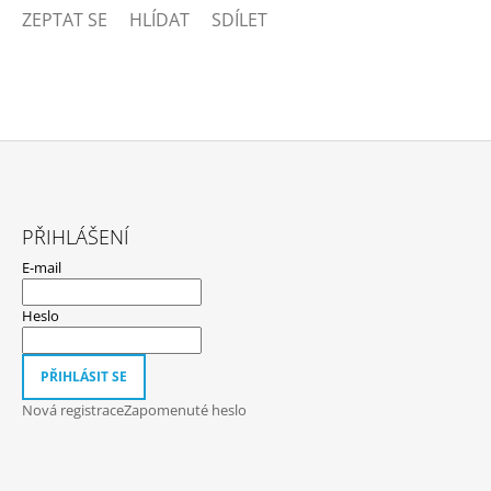
ZEPTAT SE
HLÍDAT
SDÍLET
Z
Á
PŘIHLÁŠENÍ
P
E-mail
A
T
Heslo
Í
PŘIHLÁSIT SE
Nová registrace
Zapomenuté heslo