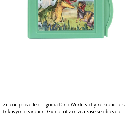
A
J
Í
T
?
HLEDAT
D
O
Zelené provedení – guma Dino World v chytré krabičce s
P
trikovým otvíráním. Guma totiž mizí a zase se objevuje!
O
R
U
Č
U