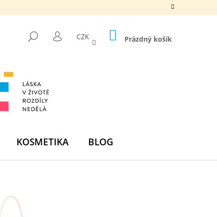
NÁKUPNÍ
HLEDAT
CZK
KOŠÍK
Prázdný košík
PŘIHLÁŠENÍ
KOSMETIKA
BLOG
Následující
Á HÁDACÍ HRA SE 4