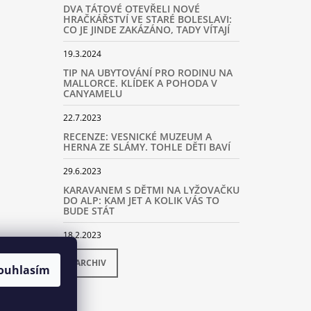
DVA TÁTOVÉ OTEVŘELI NOVÉ
HRAČKÁŘSTVÍ VE STARÉ BOLESLAVI:
CO JE JINDE ZAKÁZÁNO, TADY VÍTAJÍ
19.3.2024
TIP NA UBYTOVÁNÍ PRO RODINU NA
MALLORCE. KLÍDEK A POHODA V
CANYAMELU
22.7.2023
RECENZE: VESNICKÉ MUZEUM A
HERNA ZE SLÁMY. TOHLE DĚTI BAVÍ
29.6.2023
KARAVANEM S DĚTMI NA LYŽOVAČKU
DO ALP: KAM JET A KOLIK VÁS TO
BUDE STÁT
18.2.2023
ARCHIV
ouhlasím