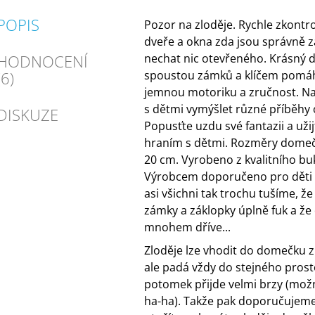
POPIS
Pozor na zloděje. Rychle zkontr
dveře a okna zda jsou správně 
HODNOCENÍ
nechat nic otevřeného. Krásný 
(6)
spoustou zámků a klíčem pomáh
jemnou motoriku a zručnost. N
s dětmi vymýšlet různé příběhy o
DISKUZE
Popusťte uzdu své fantazii a užij
hraním s dětmi. Rozměry domečk
20 cm. Vyrobeno z kvalitního b
Výrobcem doporučeno pro děti o
asi všichni tak trochu tušíme, že
zámky a záklopky úplně fuk a že 
mnohem dříve...
Zloděje lze vhodit do domečku z
ale padá vždy do stejného prost
potomek přijde velmi brzy (možn
ha-ha). Takže pak doporučujeme 