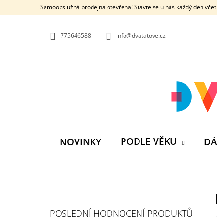
K
Přejít
Samoobslužná prodejna otevřena! Stavte se u nás každý den včetn
na
O
ZPĚT
ZPĚT
obsah
DO
DO
Š
OBCHODU
OBCHODU
775646588
info@dvatatove.cz
Í
K
PODLE VĚKU
NOVINKY
DÁ
P
O
S
SVÍTÍCÍ ZIPSTRING LUMA | ZIPSTRING
POSLEDNÍ HODNOCENÍ PRODUKTŮ