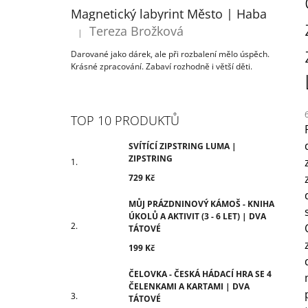
T
729 Kč
Magnetický labyrint Město | Haba
R
Tereza Brožková
|
Hodnocení produktu je 5 z 5 hvězdiček.
A
Darované jako dárek, ale při rozbalení mělo úspěch.
N
Krásné zpracování. Zabaví rozhodně i větší děti.
N
Í
P
TOP 10 PRODUKTŮ
A
N
SVÍTÍCÍ ZIPSTRING LUMA |
j
ZIPSTRING
5
E
z
729 Kč
L
h
MŮJ PRÁZDNINOVÝ KÁMOŠ - KNIHA
ÚKOLŮ A AKTIVIT (3 - 6 LET) | DVA
TÁTOVÉ
199 Kč
ČELOVKA - ČESKÁ HÁDACÍ HRA SE 4
ČELENKAMI A KARTAMI | DVA
TÁTOVÉ