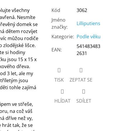
olujte všechny
Kód
3062
zavřená. Nesmíte
Jméno
Lilliputiens
dřevěný domek se
značky
:
á dětem rozvíjet
Kategorie
:
Podle věku
avíc můžou rodiče
 zlodějské lišce.
541483483
EAN
:
te si hodiny
2631
u jsou 15 x 15 x
ukového dřeva.
d 3 let, ale my
TISK
ZEPTAT SE
 tříletým jsou
děti tohle zajímá
HLÍDAT
SDÍLET
ipem ve střeše,
oru, na což váš
á dříve než vy,
hrát tak, že se