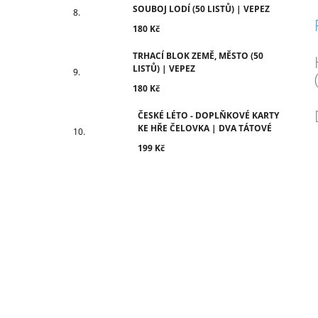
SOUBOJ LODÍ (50 LISTŮ) | VEPEZ
180 Kč
TRHACÍ BLOK ZEMĚ, MĚSTO (50
LISTŮ) | VEPEZ
180 Kč
ČESKÉ LÉTO - DOPLŇKOVÉ KARTY
KE HŘE ČELOVKA | DVA TÁTOVÉ
199 Kč