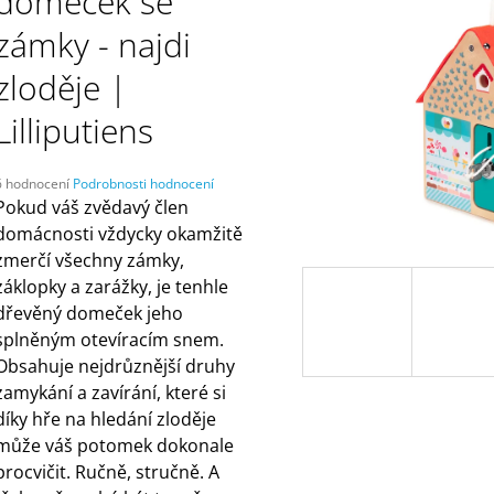
domeček se
ÚKOLŮ A AKTIVIT (3 - 6 LET) | DVA
ČELENKAMI A KA
TÁTOVÉ
499 Kč
zámky - najdi
199 Kč
zloděje |
Lilliputiens
Průměrné
6 hodnocení
Podrobnosti hodnocení
hodnocení
Pokud váš zvědavý člen
produktu
domácnosti vždycky okamžitě
e
zmerčí všechny zámky,
,0
záklopky a zarážky, je tenhle
5
dřevěný domeček jeho
vězdiček.
splněným otevíracím snem.
Obsahuje nejdrůznější druhy
zamykání a zavírání, které si
díky hře na hledání zloděje
může váš potomek dokonale
procvičit. Ručně, stručně. A