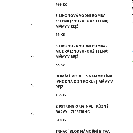
499 Kč
SILIKONOVÁ VODNÍ BOMBA -
ZELENÁ (ZNOVUPOUŽITELNÁ) |
MÁMY V REJŽI
55 Kč
SILIKONOVÁ VODNÍ BOMBA -
MODRÁ (ZNOVUPOUŽITELNÁ) |
MÁMY V REJŽI
55 Kč
c
DOMÁCÍ MODELÍNA MAMOLÍNA
(VHODNÁ OD 1 ROKU) | MÁMY V
REJŽI
165 Kč
ZIPSTRING ORIGINAL - RŮZNÉ
BARVY | ZIPSTRING
610 Kč
TRHACÍ BLOK NÁMOŘNÍ BITVA -