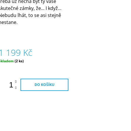
třeba už nechá být ty vaše
skutečné zámky, že... I když...
Nebudu lhát, to se asi stejně
nestane.
1 199 Kč
Měrná
Skladem
(2 ks)
ena:
DO KOŠÍKU