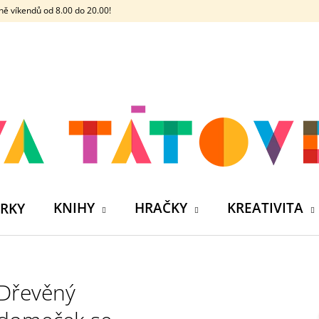
ě víkendů od 8.00 do 20.00!
CO POTŘEBUJETE NAJÍT?
HLEDAT
DOPORUČUJEME
KNIHY
HRAČKY
KREATIVITA
RKY
Dřevěný
MŮJ PRÁZDNINOVÝ KÁMOŠ - KNIHA
ČELOVKA - ČESK