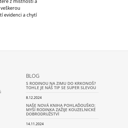
teré z místností a
 veškerou
í evidenci a chytí
BLOG
S RODINOU NA ZIMU DO KRKONOŠ?
TOHLE JE NÁŠ TIP SE SUPER SLEVOU
ů
8.12.2024
NAŠE NOVÁ KNIHA POHLAĎOUŠKO:
MYŠÍ RODINKA ZAŽIJE KOUZELNICKÉ
DOBRODRUŽSTVÍ
14.11.2024