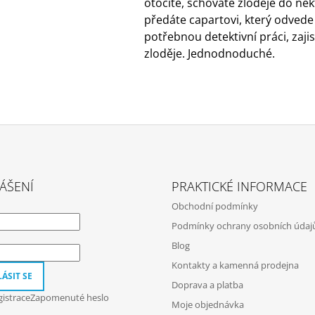
otočíte, schováte zloděje do něk
předáte capartovi, který odvede
potřebnou detektivní práci, zajist
zloděje. Jednodnoduché.
ÁŠENÍ
PRAKTICKÉ INFORMACE
Obchodní podmínky
Podmínky ochrany osobních údaj
Blog
Kontakty a kamenná prodejna
ÁSIT SE
Doprava a platba
istrace
Zapomenuté heslo
Moje objednávka