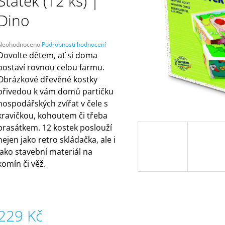
Statek (12 ks) |
ČELENKAMI A KARTAMI | DVA TÁTOVÉ
(ZNOVUPOUŽITEL
499 Kč
55 Kč
Dino
Průměrné
Neohodnoceno
Podrobnosti hodnocení
hodnocení
Dovolte dětem, ať si doma
produktu
postaví rovnou celou farmu.
e
Obrázkové dřevěné kostky
,0
přivedou k vám domů partičku
5
hospodářských zvířat v čele s
vězdiček.
kravičkou, kohoutem či třeba
prasátkem. 12 kostek poslouží
nejen jako retro skládačka, ale i
jako stavební materiál na
komín či věž.
229 Kč