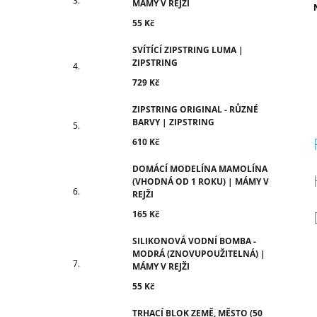
MÁMY V REJŽI
c
55 Kč
SVÍTÍCÍ ZIPSTRING LUMA |
ZIPSTRING
729 Kč
ZIPSTRING ORIGINAL - RŮZNÉ
BARVY | ZIPSTRING
610 Kč
DOMÁCÍ MODELÍNA MAMOLÍNA
(VHODNÁ OD 1 ROKU) | MÁMY V
REJŽI
165 Kč
SILIKONOVÁ VODNÍ BOMBA -
MODRÁ (ZNOVUPOUŽITELNÁ) |
MÁMY V REJŽI
55 Kč
TRHACÍ BLOK ZEMĚ, MĚSTO (50