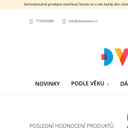
K
Přejít
Samoobslužná prodejna otevřena! Stavte se u nás každý den včetn
na
O
ZPĚT
ZPĚT
obsah
DO
DO
Š
OBCHODU
OBCHODU
775646588
info@dvatatove.cz
Í
K
PODLE VĚKU
NOVINKY
DÁ
P
O
S
MŮJ PRÁZDNINOVÝ KÁMOŠ - KNIHA
POSLEDNÍ HODNOCENÍ PRODUKTŮ