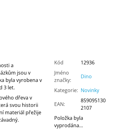
Kód
12936
osti a
rázkům jsou v
Jméno
Dino
ka byla vyrobena v
značky
:
 3 let.
Kategorie
:
Novinky
kového dřeva v
859095130
EAN
:
erá svou historii
2107
dní materiál přežije
Položka byla
závadný.
vyprodána…