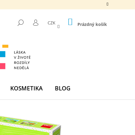
NÁKUPNÍ
HLEDAT
CZK
KOŠÍK
Prázdný košík
PŘIHLÁŠENÍ
KOSMETIKA
BLOG
Následující
DNÍ BOMBA - ZELENÁ