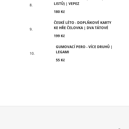
LISTŮ) | VEPEZ
180 Kč
ČESKÉ LÉTO - DOPLŇKOVÉ KARTY
KE HŘE ČELOVKA | DVA TÁTOVÉ
199 Kč
GUMOVACÍ PERO - VÍCE DRUHŮ |
LEGAMI
55 Kč
Z
Á