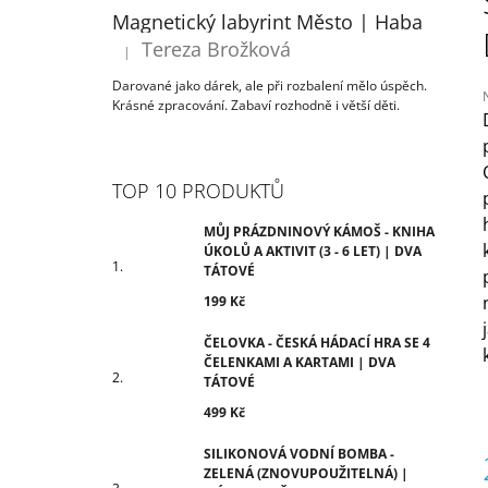
ÚKOLŮ A AKTIVIT (3 - 6 LET) | DVA
T
Magnetický labyrint Město | Haba
TÁTOVÉ
R
Tereza Brožková
199 Kč
|
Hodnocení produktu je 5 z 5 hvězdiček.
A
Darované jako dárek, ale při rozbalení mělo úspěch.
N
Krásné zpracování. Zabaví rozhodně i větší děti.
N
Í
j
0
P
TOP 10 PRODUKTŮ
z
A
N
MŮJ PRÁZDNINOVÝ KÁMOŠ - KNIHA
h
ÚKOLŮ A AKTIVIT (3 - 6 LET) | DVA
E
TÁTOVÉ
L
199 Kč
ČELOVKA - ČESKÁ HÁDACÍ HRA SE 4
ČELENKAMI A KARTAMI | DVA
TÁTOVÉ
499 Kč
SILIKONOVÁ VODNÍ BOMBA -
ZELENÁ (ZNOVUPOUŽITELNÁ) |