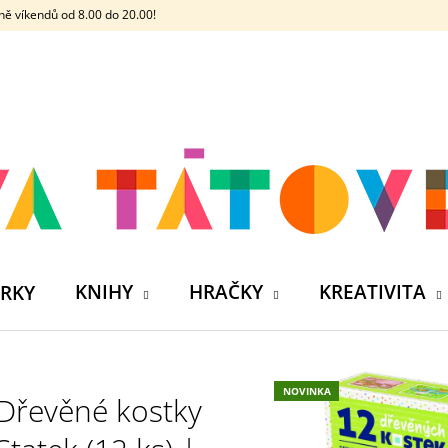
ě víkendů od 8.00 do 20.00!
CO POTŘEBUJETE NAJÍT?
HLEDAT
DOPORUČUJEME
KNIHY
HRAČKY
KREATIVITA
RKY
NOVINKA
Dřevěné kostky
ČELOVKA - ČESKÁ HÁDACÍ HRA SE 4
SILIKONOVÁ VO