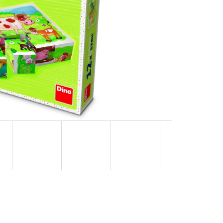
NÁ) | MÁMY V REJŽI