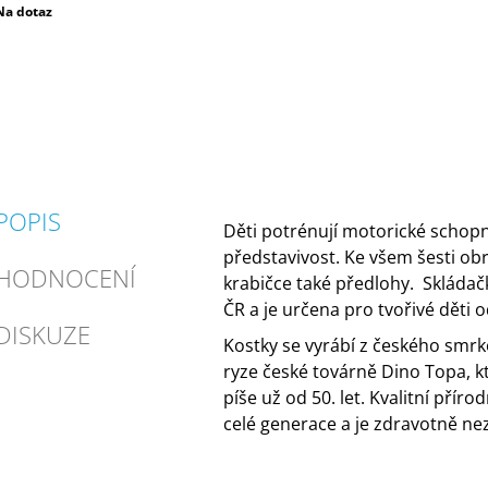
Měrná
Na dotaz
ena:
POPIS
Děti potrénují motorické schopn
představivost. Ke všem šesti ob
HODNOCENÍ
krabičce také předlohy.
Skládač
ČR a je určena pro tvořivé děti od
DISKUZE
Kostky se vyrábí z českého smr
ryze české továrně Dino Topa, kt
píše už od 50. let. Kvalitní příro
celé generace a je zdravotně ne