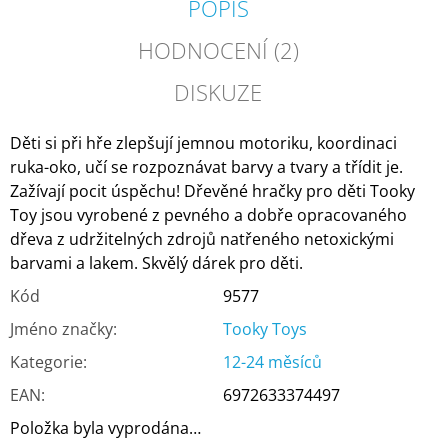
POPIS
HODNOCENÍ (2)
DISKUZE
Děti si při hře zlepšují jemnou motoriku, koordinaci
ruka-oko, učí se rozpoznávat barvy a tvary a třídit je.
Zažívají pocit úspěchu! Dřevěné hračky pro děti Tooky
Toy jsou vyrobené z pevného a dobře opracovaného
dřeva z udržitelných zdrojů natřeného netoxickými
barvami a lakem. Skvělý dárek pro děti.
Kód
9577
Jméno značky
:
Tooky Toys
Kategorie
:
12-24 měsíců
EAN
:
6972633374497
Položka byla vyprodána…