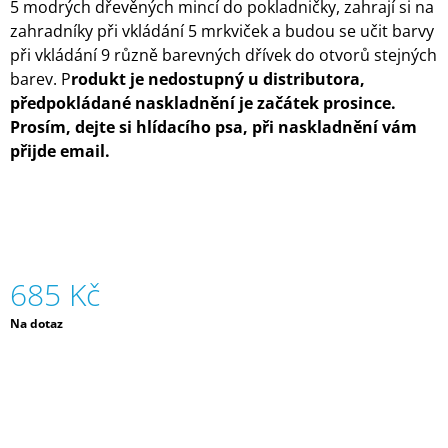
5 modrých dřevěných mincí do pokladničky, zahrají si na
J
zahradníky při vkládání 5 mrkviček a budou se učit barvy
E
M
při vkládání 9 různě barevných dřívek do otvorů stejných
E
barev. P
rodukt je nedostupný u distributora,
předpokládané naskladnění je začátek prosince.
SILIKONOVÁ
Prosím, dejte si hlídacího psa, při naskladnění vám
VODNÍ
přijde email.
BOMBA
-
ORANŽOVÁ
(ZNOVUPOUŽITELNÁ)|
MÁMY
V
REJŽI
55
685 Kč
Kč
Měrná
Na dotaz
cena: