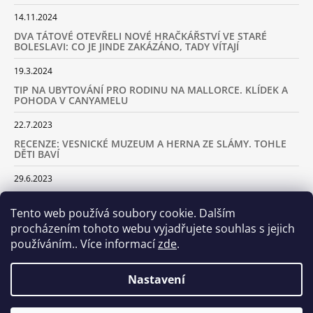
14.11.2024
DVA TÁTOVÉ OTEVŘELI NOVÉ HRAČKÁŘSTVÍ VE STARÉ
BOLESLAVI: CO JE JINDE ZAKÁZÁNO, TADY VÍTAJÍ
19.3.2024
TIP NA UBYTOVÁNÍ PRO RODINU NA MALLORCE. KLÍDEK A
POHODA V CANYAMELU
22.7.2023
RECENZE: VESNICKÉ MUZEUM A HERNA ZE SLÁMY. TOHLE
DĚTI BAVÍ
29.6.2023
KARAVANEM S DĚTMI NA LYŽOVAČKU DO ALP: KAM JET A
KOLIK VÁS TO BUDE STÁT
Tento web používá soubory cookie. Dalším
procházením tohoto webu vyjadřujete souhlas s jejich
18.2.2023
používáním.. Více informací
zde
.
ARCHIV
Nastavení