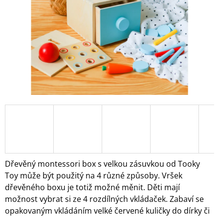
A
J
Í
T
?
HLEDAT
D
O
Dřevěný montessori box s velkou zásuvkou od Tooky
P
Toy může být použitý na 4 různé způsoby. Vršek
O
dřevěného boxu je totiž možné měnit. Děti mají
R
možnost vybrat si ze 4 rozdílných vkládaček. Zabaví se
U
Č
opakovaným vkládáním velké červené kuličky do dírky či
U