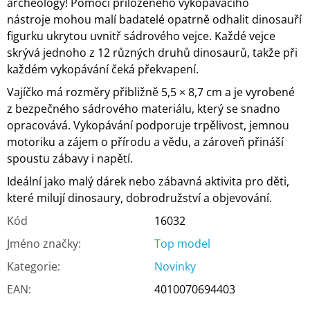
archeology! Pomocí přiloženého vykopávacího
nástroje mohou malí badatelé opatrně odhalit dinosauří
figurku ukrytou uvnitř sádrového vejce. Každé vejce
skrývá jednoho z 12 různých druhů dinosaurů, takže při
každém vykopávání čeká překvapení.
Vajíčko má rozměry přibližně 5,5 × 8,7 cm a je vyrobené
z bezpečného sádrového materiálu, který se snadno
opracovává. Vykopávání podporuje trpělivost, jemnou
motoriku a zájem o přírodu a vědu, a zároveň přináší
spoustu zábavy i napětí.
Ideální jako malý dárek nebo zábavná aktivita pro děti,
které milují dinosaury, dobrodružství a objevování.
Kód
16032
Jméno značky
:
Top model
Kategorie
:
Novinky
EAN
:
4010070694403