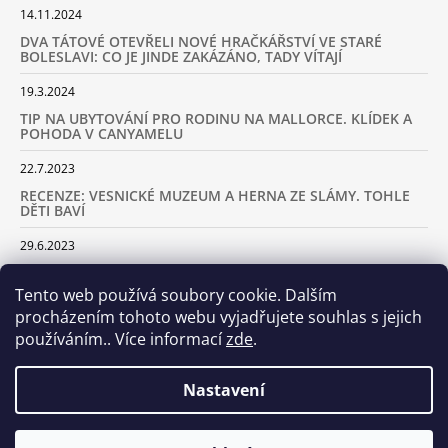
14.11.2024
DVA TÁTOVÉ OTEVŘELI NOVÉ HRAČKÁŘSTVÍ VE STARÉ
BOLESLAVI: CO JE JINDE ZAKÁZÁNO, TADY VÍTAJÍ
19.3.2024
TIP NA UBYTOVÁNÍ PRO RODINU NA MALLORCE. KLÍDEK A
POHODA V CANYAMELU
22.7.2023
RECENZE: VESNICKÉ MUZEUM A HERNA ZE SLÁMY. TOHLE
DĚTI BAVÍ
29.6.2023
KARAVANEM S DĚTMI NA LYŽOVAČKU DO ALP: KAM JET A
KOLIK VÁS TO BUDE STÁT
Tento web používá soubory cookie. Dalším
procházením tohoto webu vyjadřujete souhlas s jejich
18.2.2023
používáním.. Více informací
zde
.
ARCHIV
Nastavení