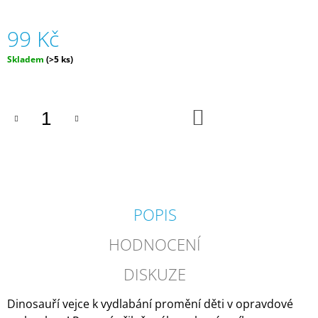
J
E
99 Kč
M
E
Měrná
Skladem
(>5 ks)
cena:
ČELOVKA
-
ČESKÁ
DO
HÁDACÍ
KOŠÍKU
HRA
SE
4
ČELENKAMI
A
KARTAMI
|
POPIS
DVA
TÁTOVÉ
HODNOCENÍ
499
Kč
DISKUZE
Dinosauří vejce k vydlabání promění děti v opravdové