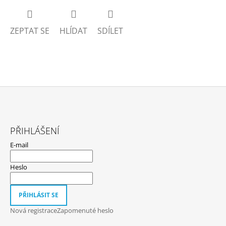
ZEPTAT SE
HLÍDAT
SDÍLET
Z
Á
PŘIHLÁŠENÍ
P
E-mail
A
T
Heslo
Í
PŘIHLÁSIT SE
Nová registrace
Zapomenuté heslo