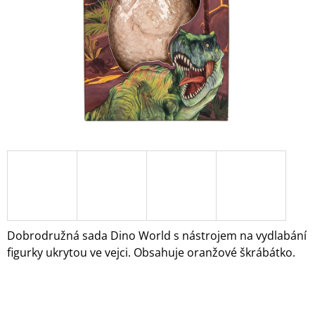
A
J
Í
T
?
HLEDAT
D
O
Dobrodružná sada Dino World s nástrojem na vydlabání
P
figurky ukrytou ve vejci. Obsahuje oranžové škrábátko.
O
R
U
Č
U