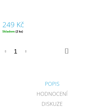
J
E
M
E
249 Kč
SADA
Měrná
Skladem
(2 ks)
KANCELÁŘSKÝCH
cena:
POTŘEB
S
KONÍKY
|
DO
KOŠÍKU
TOP
MODEL
79
Kč
POPIS
HODNOCENÍ
DISKUZE