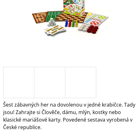
A
J
Í
T
?
HLEDAT
D
O
Šest zábavných her na dovolenou v jedné krabičce. Tady
P
jsou! Zahrajte si Člověče, dámu, mlýn, kostky nebo
O
klasické mariášové karty. Povedené sestava vyrobená v
R
České republice.
U
Č
U