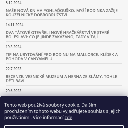
8.12.2024
NAŠE NOVÁ KNIHA POHLAĎOUŠKO: MYŠÍ RODINKA ZAŽIJE
KOUZELNICKÉ DOBRODRUŽSTVÍ
14.11.2024
DVA TÁTOVÉ OTEVŘELI NOVÉ HRAČKÁŘSTVÍ VE STARÉ
BOLESLAVI: CO JE JINDE ZAKÁZÁNO, TADY VÍTAJÍ
19.3.2024
TIP NA UBYTOVÁNÍ PRO RODINU NA MALLORCE. KLÍDEK A
POHODA V CANYAMELU
22.7.2023
RECENZE: VESNICKÉ MUZEUM A HERNA ZE SLÁMY. TOHLE
DĚTI BAVÍ
29.6.2023
KARAVANEM S DĚTMI NA LYŽOVAČKU DO ALP: KAM JET A
KOLIK VÁS TO BUDE STÁT
Tento web používá soubory cookie. Dalším
procházením tohoto webu vyjadřujete souhlas s jejich
18.2.2023
používáním.. Více informací
zde
.
ARCHIV