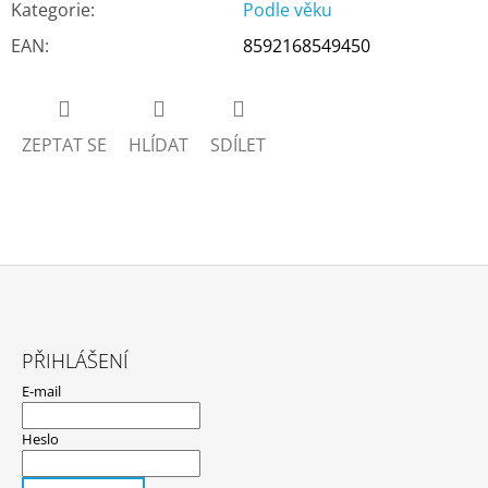
Kategorie
:
Podle věku
EAN
:
8592168549450
ZEPTAT SE
HLÍDAT
SDÍLET
Z
Á
PŘIHLÁŠENÍ
P
E-mail
A
T
Heslo
Í