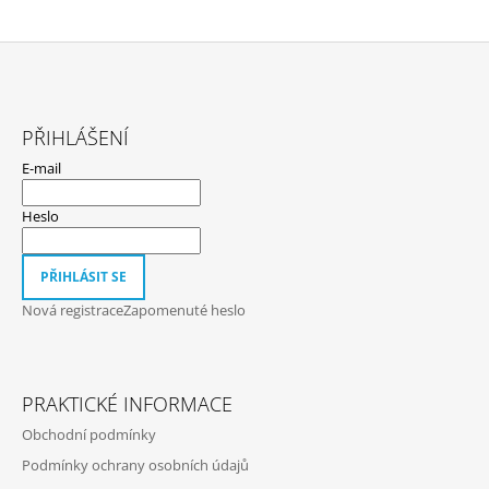
Z
Á
PŘIHLÁŠENÍ
P
E-mail
A
T
Heslo
Í
PŘIHLÁSIT SE
Nová registrace
Zapomenuté heslo
PRAKTICKÉ INFORMACE
Obchodní podmínky
Podmínky ochrany osobních údajů