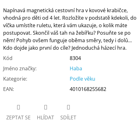
Napínavá magnetická cestovní hra v kovové krabičce,
vhodná pro děti od 4 let. Rozložíte v podstatě kdekoli, do
víčka umístíte ruletu, která vám ukazuje, o kolik máte
postupovat. Skončil váš tah na žebířku? Posuňte se po
něm! Pohyb ovšem funguje oběma směry, tedy i dolů...
Kdo dojde jako první do cíle? Jednoduchá házecí hra.
Kód
8304
Jméno značky
:
Haba
Kategorie
:
Podle věku
EAN
:
4010168255682
ZEPTAT SE
HLÍDAT
SDÍLET