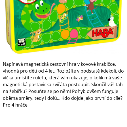
A
J
Í
T
?
Napínavá magnetická cestovní hra v kovové krabičce,
HLEDAT
vhodná pro děti od 4 let. Rozložíte v podstatě kdekoli, do
víčka umístíte ruletu, která vám ukazuje, o kolik má vaše
magnetická postavička zvířáta postoupit. Skončil váš tah
D
na žebířku? Posuňte se po něm! Pohyb ovšem funguje
O
oběma směry, tedy i dolů... Kdo dojde jako první do cíle?
P
O
Pro 4 hráče.
R
U
Č
U