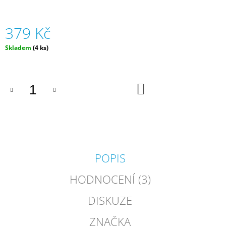
J
E
M
379 Kč
E
Měrná
Skladem
(4 ks)
cena:
GUMOVACÍ
PERO
-
VÍCE
DO
KOŠÍKU
DRUHŮ
|
LEGAMI
55
Kč
POPIS
HODNOCENÍ (3)
DISKUZE
ZNAČKA