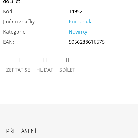
do 3 let.
Kód
14952
Jméno značky
:
Rockahula
Kategorie
:
Novinky
EAN
:
5056288616575
ZEPTAT SE
HLÍDAT
SDÍLET
Z
Á
PŘIHLÁŠENÍ
P