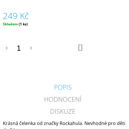
J
E
249 Kč
M
E
Měrná
Skladem
(1 ks)
cena:
ZIPSTRING
ORIGINAL
-
DO
RŮZNÉ
KOŠÍKU
BARVY
|
ZIPSTRING
610
Kč
POPIS
HODNOCENÍ
DISKUZE
Krásná čelenka od značky Rockahula. Nevhodné pro děti