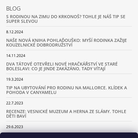
BLOG
S RODINOU NA ZIMU DO KRKONOŠ? TOHLE JE NÁŠ TIP SE
SUPER SLEVOU
8.12.2024
NAŠE NOVÁ KNIHA POHLAĎOUŠKO: MYŠÍ RODINKA ZAŽIJE
KOUZELNICKÉ DOBRODRUŽSTVÍ
14.11.2024
DVA TÁTOVÉ OTEVŘELI NOVÉ HRAČKÁŘSTVÍ VE STARÉ
BOLESLAVI: CO JE JINDE ZAKÁZÁNO, TADY VÍTAJÍ
19.3.2024
TIP NA UBYTOVÁNÍ PRO RODINU NA MALLORCE. KLÍDEK A
POHODA V CANYAMELU
22.7.2023
RECENZE: VESNICKÉ MUZEUM A HERNA ZE SLÁMY. TOHLE
DĚTI BAVÍ
29.6.2023
KARAVANEM S DĚTMI NA LYŽOVAČKU DO ALP: KAM JET A