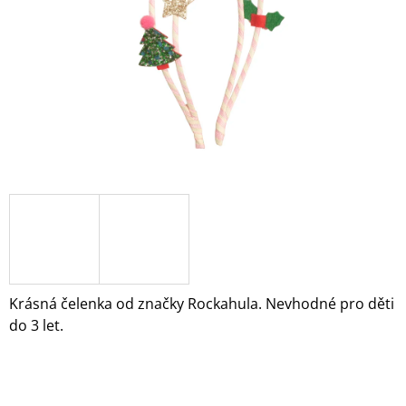
A
J
Í
T
?
HLEDAT
D
O
Krásná čelenka od značky Rockahula. Nevhodné pro děti
P
do 3 let.
O
R
U
Č
U