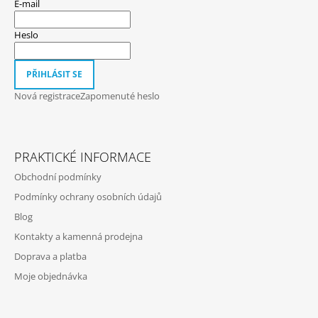
E-mail
A
T
Heslo
Í
PŘIHLÁSIT SE
Nová registrace
Zapomenuté heslo
PRAKTICKÉ INFORMACE
Obchodní podmínky
Podmínky ochrany osobních údajů
Blog
Kontakty a kamenná prodejna
Doprava a platba
Moje objednávka