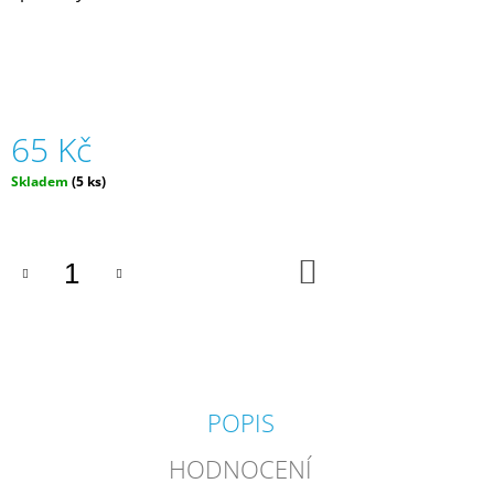
J
E
M
E
ZIPSTRING
65 Kč
ORIGINAL
-
Měrná
Skladem
(5 ks)
RŮZNÉ
cena:
BARVY
|
ZIPSTRING
DO
610
KOŠÍKU
Kč
POPIS
HODNOCENÍ