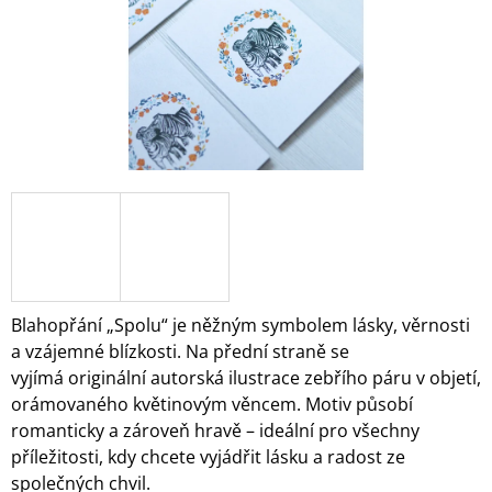
A
J
Í
T
?
HLEDAT
Blahopřání „Spolu“ je něžným symbolem lásky, věrnosti
D
a vzájemné blízkosti. Na přední straně se
O
vyjímá originální autorská ilustrace zebřího páru v objetí,
P
orámovaného květinovým věncem. Motiv působí
O
R
romanticky a zároveň hravě – ideální pro všechny
U
příležitosti, kdy chcete vyjádřit lásku a radost ze
Č
společných chvil.
U