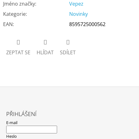
Jméno značky
:
Vepez
Kategorie
:
Novinky
EAN
:
8595725000562
ZEPTAT SE
HLÍDAT
SDÍLET
Z
Á
PŘIHLÁŠENÍ
P
E-mail
A
T
Heslo