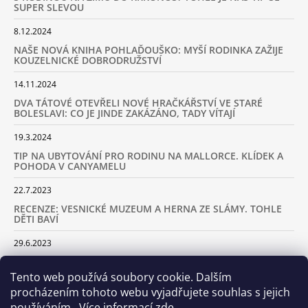
SUPER SLEVOU
8.12.2024
NAŠE NOVÁ KNIHA POHLAĎOUŠKO: MYŠÍ RODINKA ZAŽIJE
KOUZELNICKÉ DOBRODRUŽSTVÍ
14.11.2024
DVA TÁTOVÉ OTEVŘELI NOVÉ HRAČKÁŘSTVÍ VE STARÉ
BOLESLAVI: CO JE JINDE ZAKÁZÁNO, TADY VÍTAJÍ
19.3.2024
TIP NA UBYTOVÁNÍ PRO RODINU NA MALLORCE. KLÍDEK A
POHODA V CANYAMELU
22.7.2023
RECENZE: VESNICKÉ MUZEUM A HERNA ZE SLÁMY. TOHLE
DĚTI BAVÍ
29.6.2023
KARAVANEM S DĚTMI NA LYŽOVAČKU DO ALP: KAM JET A
KOLIK VÁS TO BUDE STÁT
Tento web používá soubory cookie. Dalším
procházením tohoto webu vyjadřujete souhlas s jejich
18.2.2023
používáním.. Více informací
zde
.