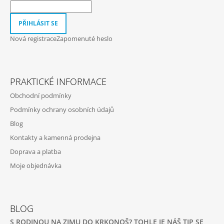
Í
PŘIHLÁSIT SE
Nová registrace
Zapomenuté heslo
PRAKTICKÉ INFORMACE
Obchodní podmínky
Podmínky ochrany osobních údajů
Blog
Kontakty a kamenná prodejna
Doprava a platba
Moje objednávka
BLOG
S RODINOU NA ZIMU DO KRKONOŠ? TOHLE JE NÁŠ TIP SE