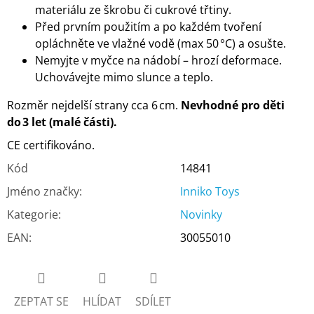
materiálu ze škrobu či cukrové třtiny.
Před prvním použitím a po každém tvoření
opláchněte ve vlažné vodě (max 50 °C) a osušte.
Nemyjte v myčce na nádobí – hrozí deformace.
Uchovávejte mimo slunce a teplo.
Rozměr nejdelší strany cca 6 cm.
Nevhodné pro děti
do 3 let (malé části).
CE certifikováno.
Kód
14841
Jméno značky
:
Inniko Toys
Kategorie
:
Novinky
EAN
:
30055010
ZEPTAT SE
HLÍDAT
SDÍLET