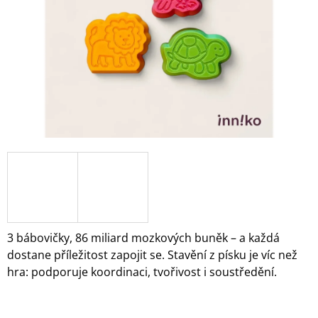
A
J
Í
T
?
HLEDAT
D
O
3 bábovičky, 86 miliard mozkových buněk – a každá
P
dostane příležitost zapojit se. Stavění z písku je víc než
O
hra: podporuje koordinaci, tvořivost i soustředění.
R
U
Č
U