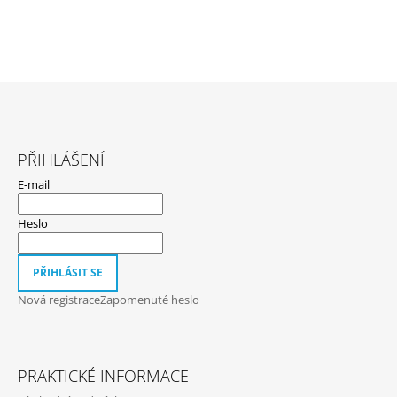
Z
Á
PŘIHLÁŠENÍ
P
E-mail
A
T
Heslo
Í
PŘIHLÁSIT SE
Nová registrace
Zapomenuté heslo
PRAKTICKÉ INFORMACE