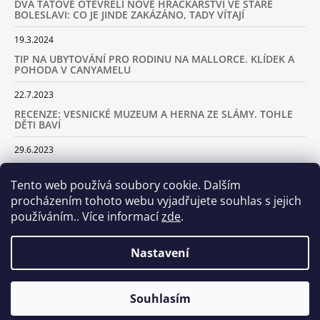
DVA TÁTOVÉ OTEVŘELI NOVÉ HRAČKÁŘSTVÍ VE STARÉ
BOLESLAVI: CO JE JINDE ZAKÁZÁNO, TADY VÍTAJÍ
19.3.2024
TIP NA UBYTOVÁNÍ PRO RODINU NA MALLORCE. KLÍDEK A
POHODA V CANYAMELU
22.7.2023
RECENZE: VESNICKÉ MUZEUM A HERNA ZE SLÁMY. TOHLE
DĚTI BAVÍ
29.6.2023
KARAVANEM S DĚTMI NA LYŽOVAČKU DO ALP: KAM JET A
KOLIK VÁS TO BUDE STÁT
Tento web používá soubory cookie. Dalším
procházením tohoto webu vyjadřujete souhlas s jejich
18.2.2023
používáním.. Více informací
zde
.
ARCHIV
Nastavení
Samoobslužná prodejna otevřena! Stavte se u nás každý den
Souhlasím
© 2026 Dva tátové. Všechna práva vyhrazena.
Vytvořil Shoptet
včetně víkendů od 8.00 do 20.00!